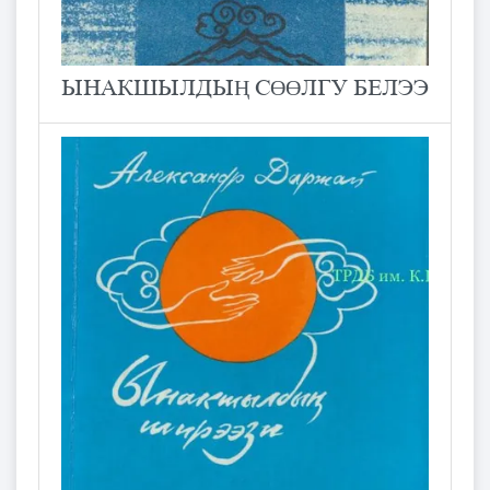
ЫНАКШЫЛДЫҢ СӨӨЛГУ БЕЛЭЭ