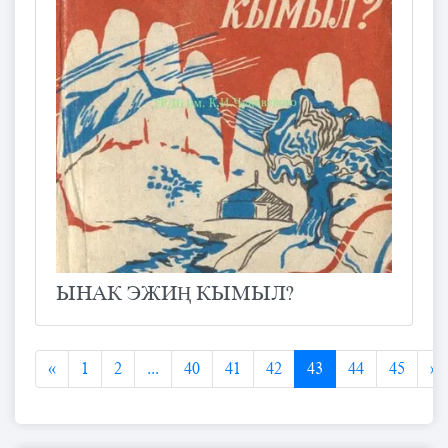
ЫНАК ЭЖИҢ КЫМЫЛ?
«
1
2
...
40
41
42
43
44
45
»