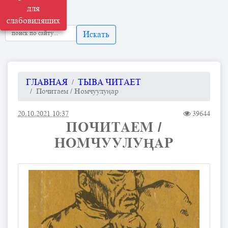
для
слабовидящих
Искать
ГЛАВНАЯ
ТЫВА ЧИТАЕТ
Почитаем / Номчуулуңар
20.10.2021 10:37
39644
ПОЧИТАЕМ /
НОМЧУУЛУҢАР