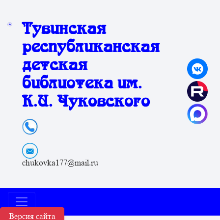
Тувинская
республиканская
детская
библиотека им.
К.И. Чуковского
chukovka177@mail.ru
Версия сайта