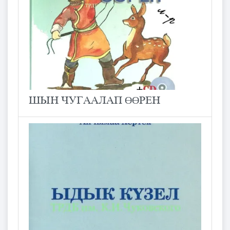
ШЫН ЧУГААЛАП ӨӨРЕН