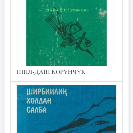
ШИЛ-ДАШ КӨРҮНЧҮК