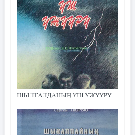
ШЫЛГАЛДАНЫҢ ΥШ ΥЖΥΥРΥ