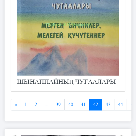
ШЫНАППАЙНЫҢ ЧУГААЛАРЫ
«
1
2
...
39
40
41
42
43
44
45