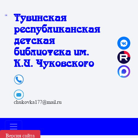
Тувинская
республиканская
детская
библиотека им.
К.И. Чуковского
chukovka177@mail.ru
Версия сайта