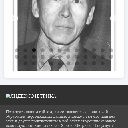
Пользуясь нашим сайтом, вы соглашаетесь с политикой
2026 Г. CHUKOVKA17.RU
обработки персональных данных а также с тем что наш веб-
ВХОД
сайт и другие подключенные к веб-сайту сторонние сервисы
КАРТА САЙТА
используют cookies такие как Яндекс Метрика, "Госуслуги",