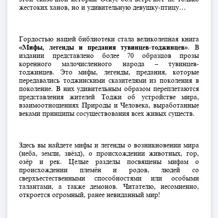
жестоких ханов, но и удивительную девушку-птицу…
Гордостью нашей библиотеки стала великолепная книга
«Мифы, легенды и предания тувинцев-тоджинцев»
. В
издании представлено более 70 образцов прозы
коренного малочисленного народа – тувинцев-
тоджинцев. Это мифы, легенды, предания, которые
передавались тоджинскими сказителями из поколения в
поколение. В них удивительным образом переплетаются
представления жителей Тоджи об устройстве мира,
взаимоотношениях Природы и Человека, выработанные
веками принципы сосуществования всех живых существ.
Здесь вы найдете мифы и легенды о возникновении мира
(неба, земли, звёзд), о происхождении животных, гор,
озёр и рек. Целые разделы посвящены мифам о
происхождении племён и родов, людей со
сверхъестественными способностями или особыми
талантами, а также демонов. Читателю, несомненно,
откроется огромный, ранее невиданный мир!