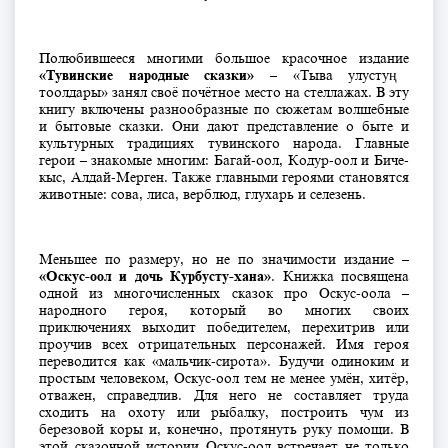
Полюбившееся многими большое красочное издание
«Тувинские народные сказки»
– «Тыва улустуң
тоолдары» занял своё почётное место на стеллажах. В эту
книгу включены разнообразные по сюжетам волшебные
и бытовые сказки. Они дают представление о быте и
культурных традициях тувинского народа. Главные
герои – знакомые многим: Багай-оол, Кодур-оол и Биче-
кыс, Алдай-Мерген. Также главными героями становятся
животные: сова, лиса, верблюд, глухарь и селезень.
Меньшее по размеру, но не по значимости издание –
«Оскус-оол и дочь Курбусту-хана»
. Книжка посвящена
одной из многочисленных сказок про Оскус-оола –
народного героя, который во многих своих
приключениях выходит победителем, перехитрив или
проучив всех отрицательных персонажей. Имя героя
переводится как «мальчик-сирота». Будучи одиноким и
простым человеком, Оскус-оол тем не менее умён, хитёр,
отважен, справедлив. Для него не составляет труда
сходить на охоту или рыбалку, построить чум из
березовой коры и, конечно, протянуть руку помощи. В
этой сказочной истории Оскус-оол встречает не только