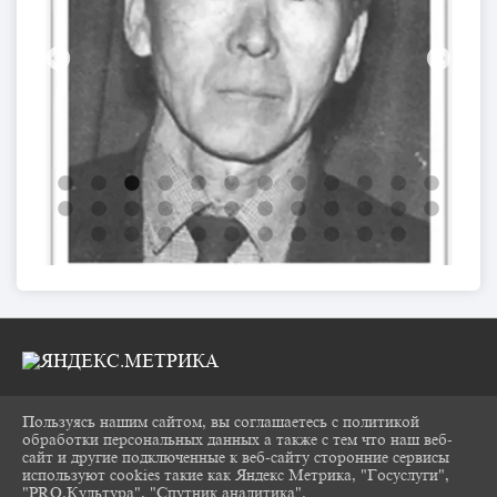
Пользуясь нашим сайтом, вы соглашаетесь с политикой
2026 Г. CHUKOVKA17.RU
обработки персональных данных а также с тем что наш веб-
ВХОД
сайт и другие подключенные к веб-сайту сторонние сервисы
КАРТА САЙТА
используют cookies такие как Яндекс Метрика, "Госуслуги",
ПОЛИТИКА ОБРАБОТКИ ПЕРСОНАЛЬНЫХ
"PRO.Культура", "Спутник аналитика".