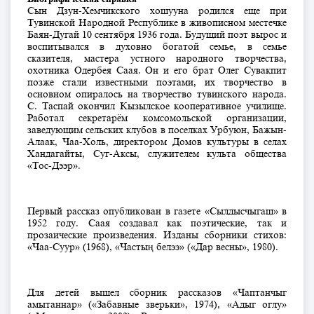
Сын Дзун-Хемчикского хошууна родился еще при
Тувинской Народной Республике в живописном местечке
Баян-Дугай 10 сентября 1936 года. Будущий поэт вырос и
воспитывался в духовно богатой семье, в семье
сказителя, мастера устного народного творчества,
охотника Одербея Саая. Он и его брат Олег Сувакпит
позже стали известными поэтами, их творчество в
основном опиралось на творчество тувинского народа.
С. Таспай окончил Кызылское кооперативное училище.
Работал секретарём комсомольской организации,
заведующим сельских клубов в поселках Урбуюн, Бажын-
Алаак, Чаа-Холь, директором Домов культуры в селах
Хандагайты, Суг-Аксы, служителем культа общества
«Тос-Дээр».
Первый рассказ опубликован в газете «Сылдысчыгаш» в
1952 году. Саая создавал как поэтические, так и
прозаические произведения. Изданы сборники стихов:
«Чаа-Суур» (1968), «Частың белээ» («Дар весны», 1980).
Для детей вышел сборник рассказов «Чаптанчыг
амытаннар» («Забавные зверьки», 1974), «Адыг оглу»