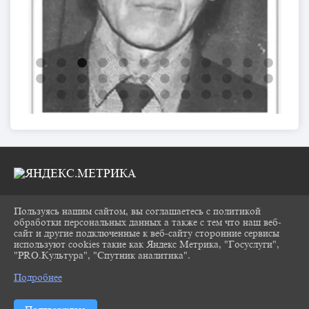
Пользуясь нашим сайтом, вы соглашаетесь с политикой
2026 Г. CHUKOVKA17.RU
обработки персональных данных а также с тем что наш веб-
ВХОД
сайт и другие подключенные к веб-сайту сторонние сервисы
КАРТА САЙТА
используют cookies такие как Яндекс Метрика, "Госуслуги",
ПОЛИТИКА ОБРАБОТКИ ПЕРСОНАЛЬНЫХ
"PRO.Культура", "Спутник аналитика".
^
ДАННЫХ
Подробнее
СДЕЛАНО НА KUBCMS