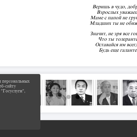
Веришь в чудо, доб
Взрослых уважае
Маме с папой не гру
Младших ты не обиж
Значит, не зря все го
Что ты толеранте
Оставайся им всег
Будь еще галанте
и персональных
еб-сайту
 "Госуслуги",