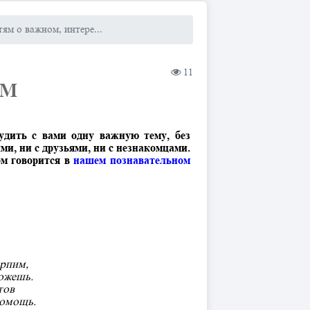
тям о важном, интере...
11
ОМ
удить с вами одну важную тему, без
и, ни с друзьями, ни с незнакомцами.
ом говорится в
нашем познавательном
ерпим,
ожешь.
тов
помощь.