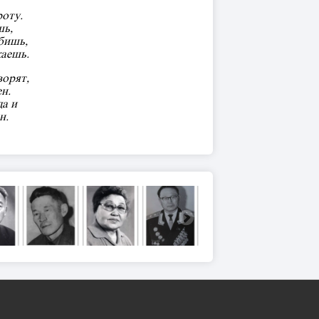
роту.
шь,
бишь,
аешь.
ворят,
н.
да и
н.