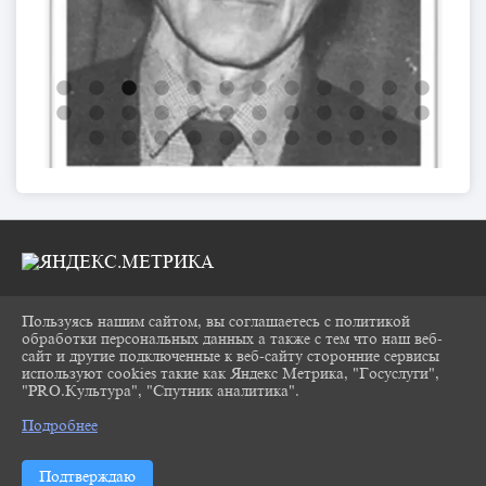
Пользуясь нашим сайтом, вы соглашаетесь с политикой
2026 Г. CHUKOVKA17.RU
обработки персональных данных а также с тем что наш веб-
ВХОД
сайт и другие подключенные к веб-сайту сторонние сервисы
КАРТА САЙТА
используют cookies такие как Яндекс Метрика, "Госуслуги",
ПОЛИТИКА ОБРАБОТКИ ПЕРСОНАЛЬНЫХ
"PRO.Культура", "Спутник аналитика".
^
ДАННЫХ
Подробнее
СДЕЛАНО НА KUBCMS
РАЗРАБОТКА И ПОДДЕРЖКА
Подтверждаю