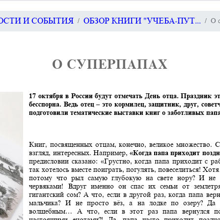
ВОСТИ И СОБЫТИЯ
ОБЗОР КНИГИ "УЧЕБА-ПУТ...
О 
О СУПЕРПАПАХ
17 октября в России будут отмечать День отца. Праздник э
бесспорна. Ведь отец – это кормилец, защитник, друг, сове
подготовили тематические выставки книг о заботливых пап
Книг, посвященных отцам, конечно, великое множество. С
взгляд, интересных. Например,
«Когда папа приходит позд
предисловии сказано: «Грустно, когда папа приходит с ра
так хотелось вместе поиграть, погулять, повеселиться! Хотя
потому что рыл самую глубокую на свете нору? И не 
червяками! Вдруг именно он спас их семьи от землетр
гигантский сом? А что, если в другой раз, когда папа вер
мальчика? И не просто вёз, а на лодке по озеру? Да
волшебным… А что, если в этот раз папа вернулся п
настоящими енотами?! Да, папа часто приходит поздно