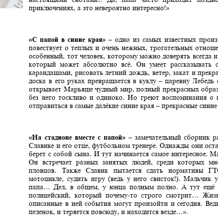
приключениях, а это невероятно интересно!»
«С папой в синие края»
– одно из самых известных прои
повествует о теплых и очень нежных, трогательных отнош
особенный, тот человек, которому можно доверять всегда и
который может абсолютно всё. Он умеет рассказывать с
карандашами, рисовать летний дождь, ветер, закат и прекр
доска в его руках превращается в куклу – царевну Лебедь
открывает Марьяше чудный мир, полный прекрасных образ
без него тоскливо и одиноко. Но греют воспоминания о
отправиться в самые далёкие синие края – прекрасные сини
«На стадионе вместе с папой»
– замечательный сборник р
Славике и его отце, футбольном тренере. Однажды они оста
берет с собой сына. И тут начинается самое интересное. 
Он встречает разных занятых людей, среди которых мно
пловцов. Также Славик пытается сдать нормативы ГТО
мотоцикле, судить игру (ведь у него свисток!). Мальчик 
папа… Дел, в общем, у юнца полным полно. А тут ещё д
полицейский, который почему-то строго смотрит… Жизн
описанные в ней события могут произойти и сегодня. Вед
пеленок, и теряется повсюду, и находится везде…».