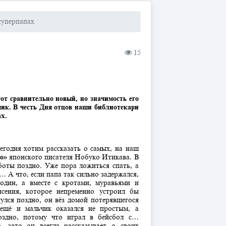
суперпапах
15
тот сравнительно новый, но значимость его
тчик. В честь Дня отцов наши библиотекари
ах.
егодня хотим рассказать о самых, на наш
но»
японского писателя Нобуко Итикава. В
боты поздно. Уже пора ложиться спать, а
… А что, если папа так сильно задержался,
один, а вместе с кротами, муравьями и
ясения, которое непременно устроил бы
нулся поздно, он вёз домой потерявшегося
 ещё и мальчик оказался не простым, а
оздно, потому что играл в бейсбол с…
, зато он всегда рассказывает о своих