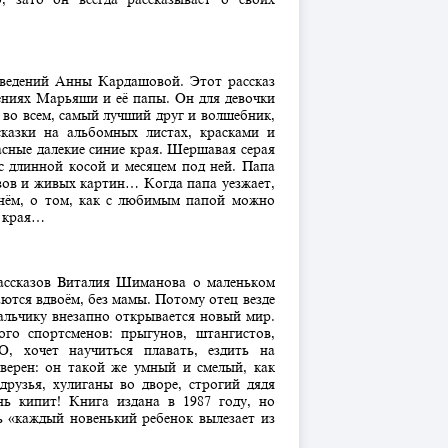
зведений Анны Кардашовой. Этот рассказ
ениях Марьяши и её папы. Он для девочки
 во всем, самый лучший друг и волшебник,
казки на альбомных листах, красками и
асные далекие синие края. Шершавая серая
 с длинной косой и месяцем под ней. Папа
ов и живых картин… Когда папа уезжает,
 нём, о том, как с любимым папой можно
е края…
ассказов Виталия Шиманова о маленьком
ются вдвоём, без мамы. Потому отец везде
Мальчику внезапно открывается новый мир.
го спортсменов: прыгунов, штангистов,
, хочет научиться плавать, ездить на
уверен: он такой же умный и смелый, как
рузья, хулиганы во дворе, строгий дядя
ь кипит! Книга издана в 1987 году, но
ь «каждый новенький ребенок вылезает из