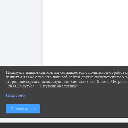
Пользуясь нашим сайтом, вы соглашаетесь с политикой обработк
данных а также с тем что наш веб-сайт и другие подключенные к в
сторонние сервисы используют cookies такие как Яндекс Метрика,
"PRO.Культура", "Спутник аналитика".
Подробнее
Подтверждаю