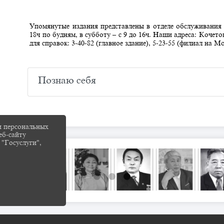
Упомянутые издания представлены в отделе обслуживания ч
18ч по будням, в субботу – с 9 до 16ч. Наши адреса: Кочето
для справок: 3-40-82 (главное здание), 5-23-55 (филиал на М
Познаю себя
и персональных
еб-сайту
 "Госуслуги",