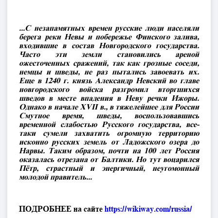
...С незапамятных времен русские люди населяли
берега реки Невы и побережье Финского залива,
входившие в состав Новгородского государства.
Часто эти земли становились ареной
ожесточенных сражений, так как грозные соседи,
немцы и шведы, не раз пытались завоевать их.
Еще в 1240 г. князь Александр Невский во главе
новгородского войска разгромил вторгшихся
шведов в месте впадения в Неву речки Ижоры.
Однако в начале XVII в., в тяжелейшее для России
Смутное время, шведы, воспользовавшись
временной слабостью Русского государства, все-
таки сумели захватить огромную территорию
исконно русских земель от Ладожского озера до
Нарвы. Таким образом, почти на 100 лет Россия
оказалась отрезана от Балтики. Но тут воцарился
Пётр, страстный и энергичный, неугомонный
молодой правитель...
ПОДРОБНЕЕ на сайте
https://wikiway.com/russia/