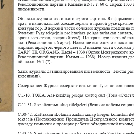
Революционной партии в Кызыле в1938 г. 60 с. Тираж 1500
письменности.
Обложка журнала из тонкого серого картона. В оформлени
арат, в национальной одежде держит в правой руке красное
контуры гор. В верхней части обложки журнала помещена 
буквами: Pуgу telegejnin proletarlarь polgas tarlatkan aratta
араты всех стран, соединяйтесь!). Центральную часть обло
arat (Революционный арат). Название выполнено в наклонн
жирным шрифтом черного цвета. В нижней части обложки ук
TARN TK ORGANЬ. Kьzьl – 1938 (Орган Центрального ко
Революционной партии. Кызыл — 1938). Номер издания два
обложки: № 1 (7).
Язык журнала: латинизированная письменность. Тексты рас
колонками).
Содержание: Журнал содержит статьи по Туве, по социализ
С.1-10. TOKA. Aas-keziktiq polqas xostuq curt (Тока «Счаст
С.11-31. Sosializmnьn uluq tiilelgeleri (Великие победы социа
С.38-42. Kattьskan skolanьn azьlьn xьnap kөrgen komistьn i
toktaalь (Постановление Президиума Центрального комите
докладу комиссии о проверке работы объединенной школы)
С.43-46. Sovtьвtransporttun azьlьn xьnaarь-pile Sajьttar cөв