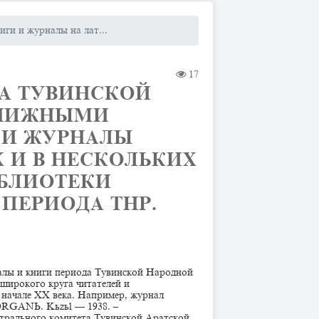
иги и журналы на лат...
17
А ТУВИНСКОЙ
КНИЖНЫМИ
 И ЖУРНАЛЫ
 И В НЕСКОЛЬКИХ
ИБЛИОТЕКИ
ПЕРИОДА ТНР.
налы и книги периода Тувинской Народной
широкого круга читателей и
в начале XX века. Например, журнал
 ORGANЬ. Kьzьl — 1938. –
трального комитета Тувинской Аратской