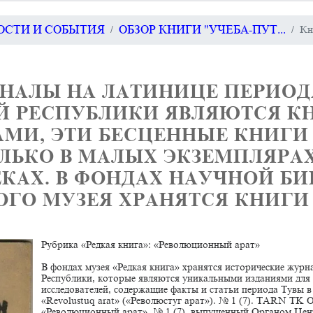
ВОСТИ И СОБЫТИЯ
ОБЗОР КНИГИ "УЧЕБА-ПУТ...
Кн
РНАЛЫ НА ЛАТИНИЦЕ ПЕРИОД
Й РЕСПУБЛИКИ ЯВЛЯЮТСЯ 
МИ, ЭТИ БЕСЦЕННЫЕ КНИГИ
ЛЬКО В МАЛЫХ ЭКЗЕМПЛЯРАХ
КАХ. В ФОНДАХ НАУЧНОЙ Б
ГО МУЗЕЯ ХРАНЯТСЯ КНИГИ 
Рубрика «Редкая книга»: «Революционный арат»
В фондах музея «Редкая книга» хранятся исторические жур
Республики, которые являются уникальными изданиями для 
исследователей, содержащие факты и статьи периода Тувы 
«Revolustuq arat» («Революстуг арат»). № 1 (7). TARN TK
«Революционный арат». № 1 (7), выпущенный Органом Цен