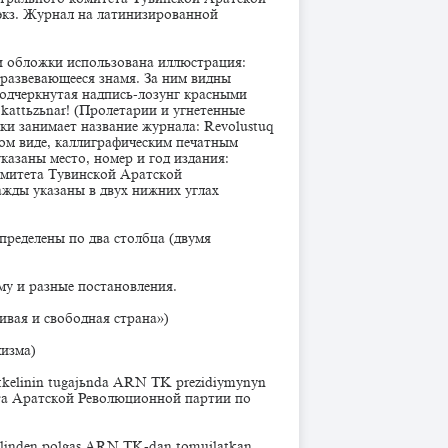
 экз. Журнал на латинизированной
и обложки использована иллюстрация:
 развевающееся знамя. За ним видны
подчеркнутая надпись-лозунг красными
rь, kattьzьnar! (Пролетарии и угнетенные
жки занимает название журнала: Revolustuq
ом виде, каллиграфическим печатным
азаны место, номер и год издания:
митета Тувинской Аратской
жды указаны в двух нижних углах
пределены по два столбца (двумя
му и разные постановления.
ливая и свободная страна»)
лизма)
letkelinin tugajьnda ARN TK prezidiymynyn
та Аратской Революционной партии по
ylelinden polgas ARN TK-dan tomujlatkan