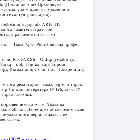
alь (Постановление Президиума
о докладу комиссии утвержденной
боте совтувтранспорта).
ьn iletkelinin tugajьnda ARN TK
льного комитета Аратской
оты управления по связям)
рыг-оол – Тыва Арат Республикада профес
легии: REDAKSЬ – Ojdup (redaktor),
j, Sarьq – ool, Tamdьn-cap, Lopsan
ктор), Кызыл-оол, Седип-оол, Товарищтай,
еского редакторов, заказ, адрес и тираж
ктор Лопсан, литература № 196, заказ №
Тираж 1500 экз.
я обращение читателям. Указаны
2 акша 50 коп. Далее идет объяснение: Если
ньше указанного периода заказы не
ена: 50 к.
тнр100
#историятувы