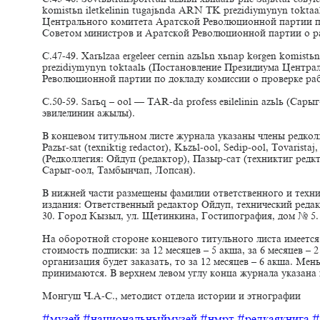
komistьn iletkelinin tugajьnda ARN TK prezidiymynyn tokta
Центрального комитета Аратской Революционной партии п
Советом министров и Аратской Революционной партии о ра
С.47-49. Xarьlzaa ergeleer cernin azьlьn xьnap kөrgen komist
prezidiymynyn toktaalь (Постановление Президиума Центра
Революционной партии по докладу комиссии о проверке раб
С.50-59. Sarьq – ool — TAR-da profess eвilelinin azьlь (Са
эвилелинин ажылы).
В концевом титульном листе журнала указаны члены редкол
Pazьr-sat (texniktig redactor), Kьzьl-ool, Sedip-ool, Tovarista
(Редколлегия: Ойдуп (редактор), Пазыр-сат (техниктиг ред
Сарыг-оол, Тамбынчап, Лопсан).
В нижней части размещены фамилии ответственного и технич
издания: Ответственный редактор Ойдуп, технический реда
30. Город Кызыл, ул. Щетинкина, Гостипография, дом № 5. 
На оборотной стороне концевого титульного листа имеетс
стоимость подписки: за 12 месяцев – 5 акша, за 6 месяцев – 
организация будет заказать, то за 12 месяцев – 6 акша. Ме
принимаются. В верхнем левом углу конца журнала указана ц
Монгуш Ч.А-С., методист отдела истории и этнографии
#музей
#национальныймузей
#нмрт
#редкаякнига
#