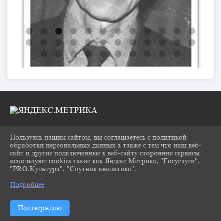
Пользуясь нашим сайтом, вы соглашаетесь с политикой
2026 Г. CHUKOVKA17.RU
обработки персональных данных а также с тем что наш веб-
ВХОД
сайт и другие подключенные к веб-сайту сторонние сервисы
КАРТА САЙТА
используют cookies такие как Яндекс Метрика, "Госуслуги",
ПОЛИТИКА ОБРАБОТКИ ПЕРСОНАЛЬНЫХ
"PRO.Культура", "Спутник аналитика".
^
ДАННЫХ
Подробнее
СДЕЛАНО НА KUBCMS
РАЗРАБОТКА И ПОДДЕРЖКА
Подтверждаю