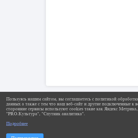
Пользуясь нашим сайтом, вы соглашаетесь с политикой обработк
данных а также с тем что наш веб-сайт и другие подключенные к в
сторонние сервисы используют cookies такие как Яндекс Метрика,
"PRO.Культура", "Спутник аналитика".
Подробнее