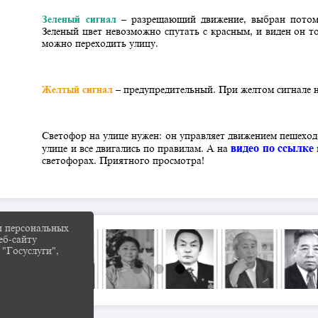
Зеленый сигнал
– разрещающий движение, выбран потому,
Зеленый цвет невозможно спутать с красным, и виден он т
можно переходить улицу.
Желтый сигнал
– предупредительный. При желтом сигнале н
Светофор на улице нужен: он управляет движением пешеход
видео по ссылке
улице и все двигались по правилам. А на
светофорах. Приятного просмотра!
и персональных
еб-сайту
 "Госуслуги",