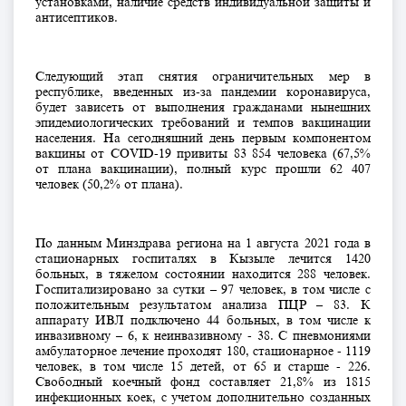
установками, наличие средств индивидуальной защиты и
антисептиков.
Следующий этап снятия ограничительных мер в
республике, введенных из-за пандемии коронавируса,
будет зависеть от выполнения гражданами нынешних
эпидемиологических требований и темпов вакцинации
населения. На сегодняшний день первым компонентом
вакцины от COVID-19 привиты 83 854 человека (67,5%
от плана вакцинации), полный курс прошли 62 407
человек (50,2% от плана).
По данным Минздрава региона на 1 августа 2021 года в
стационарных госпиталях в Кызыле лечится 1420
больных, в тяжелом состоянии находится 288 человек.
Госпитализировано за сутки – 97 человек, в том числе с
положительным результатом анализа ПЦР – 83. К
аппарату ИВЛ подключено 44 больных, в том числе к
инвазивному – 6, к неинвазивному - 38. С пневмониями
амбулаторное лечение проходят 180, стационарное - 1119
человек, в том числе 15 детей, от 65 и старше - 226.
Свободный коечный фонд составляет 21,8% из 1815
инфекционных коек, с учетом дополнительно созданных