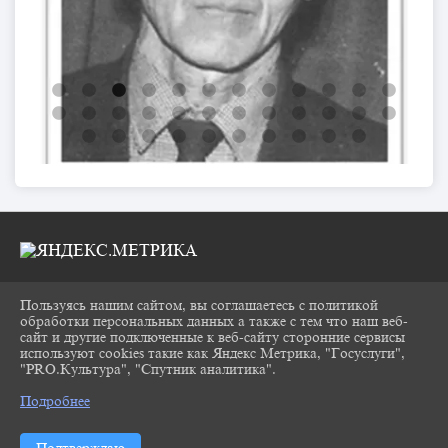
Пользуясь нашим сайтом, вы соглашаетесь с политикой
2026 Г. CHUKOVKA17.RU
обработки персональных данных а также с тем что наш веб-
ВХОД
сайт и другие подключенные к веб-сайту сторонние сервисы
КАРТА САЙТА
используют cookies такие как Яндекс Метрика, "Госуслуги",
ПОЛИТИКА ОБРАБОТКИ ПЕРСОНАЛЬНЫХ
"PRO.Культура", "Спутник аналитика".
^
ДАННЫХ
Подробнее
СДЕЛАНО НА KUBCMS
РАЗРАБОТКА И ПОДДЕРЖКА