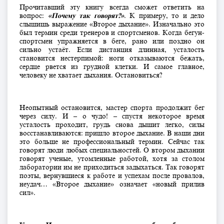
Прочитавший эту книгу всегда сможет ответить на
вопрос:
«Почему так говорят?»
. К примеру, то и дело
слышишь выражение «Второе дыхание». Изначально это
был термин среди тренеров и спортсменов. Когда бегун-
спортсмен упражняется в беге, рано или поздно он
сильно устаёт. Если дистанция длинная, усталость
становится нестерпимой: ноги отказываются бежать,
сердце рвется из грудной клетки. И самое главное,
человеку не хватает дыхания. Остановиться?
Неопытный остановится, мастер спорта продолжит бег
через силу. И – о чудо! – спустя некоторое время
усталость проходит, грудь снова дышит легко, силы
восстанавливаются: пришло второе дыхание. В наши дни
это больше не профессиональный термин. Сейчас так
говорят люди любых специальностей. О втором дыхании
говорят ученые, утомленные работой, хотя за столом
лаборатории им не приходиться задыхаться. Так говорят
поэты, вернувшиеся к работе и успехам после провалов,
неудач… «Второе дыхание» означает «новый прилив
сил».