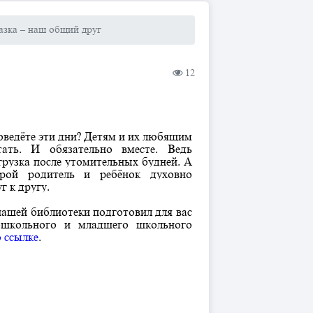
азка – наш общий друг
12
оведёте эти дни? Детям и их любящим
ать. И обязательно вместе. Ведь
згрузка после утомительных будней. А
орой родитель и ребёнок духовно
г к другу.
 нашей библиотеки подготовил для вас
ошкольного и младшего школьного
о ссылке
.