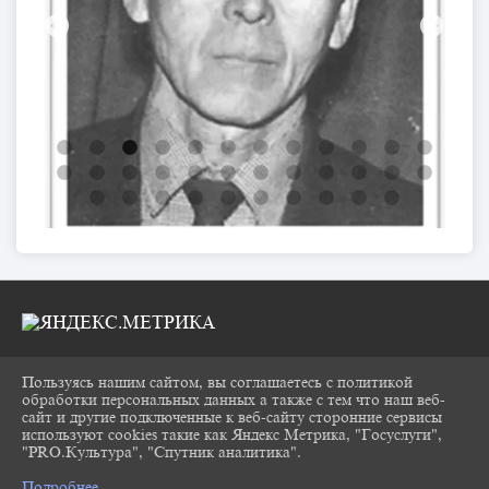
Пользуясь нашим сайтом, вы соглашаетесь с политикой
2026 Г. CHUKOVKA17.RU
обработки персональных данных а также с тем что наш веб-
ВХОД
сайт и другие подключенные к веб-сайту сторонние сервисы
КАРТА САЙТА
используют cookies такие как Яндекс Метрика, "Госуслуги",
ПОЛИТИКА ОБРАБОТКИ ПЕРСОНАЛЬНЫХ
"PRO.Культура", "Спутник аналитика".
^
ДАННЫХ
Подробнее