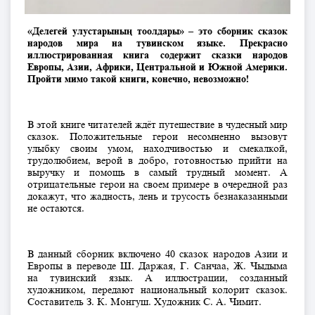
«Делегей улустарының тоолдары» – это сборник сказок
народов мира на тувинском языке. Прекрасно
иллюстрированная книга содержит сказки народов
Европы, Азии, Африки, Центральной и Южной Америки.
Пройти мимо такой книги, конечно, невозможно!
В этой книге читателей ждёт путешествие в чудесный мир
сказок. Положительные герои несомненно вызовут
улыбку своим умом, находчивостью и смекалкой,
трудолюбием, верой в добро, готовностью прийти на
выручку и помощь в самый трудный момент. А
отрицательные герои на своем примере в очередной раз
докажут, что жадность, лень и трусость безнаказанными
не остаются.
В данный сборник включено 40 сказок народов Азии и
Европы в переводе Ш. Даржая, Г. Санчаа, Ж. Чыдыма
на тувинский язык. А иллюстрации, созданный
художником, передают национальный колорит сказок.
Составитель З. К. Монгуш. Художник С. А. Чимит.