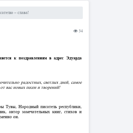
сателю – слава!
34
няется к поздравлениям в адрес Эдуарда
чительно радостных, светлых дней, самое
 от вас новых песен и творений!
ы Тувы, Народный писатель республики,
чик, автор замечательных книг, стихов и
именно он.