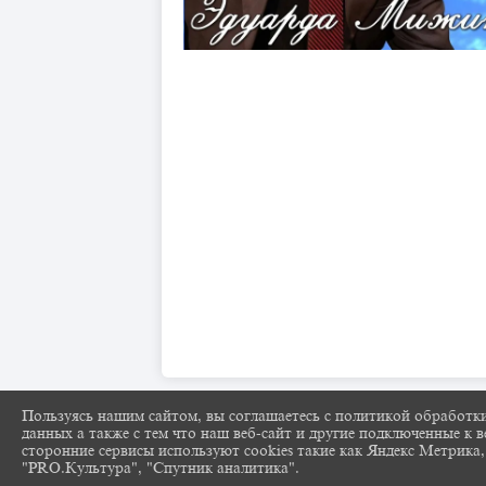
Пользуясь нашим сайтом, вы соглашаетесь с политикой обработк
данных а также с тем что наш веб-сайт и другие подключенные к в
сторонние сервисы используют cookies такие как Яндекс Метрика,
"PRO.Культура", "Спутник аналитика".