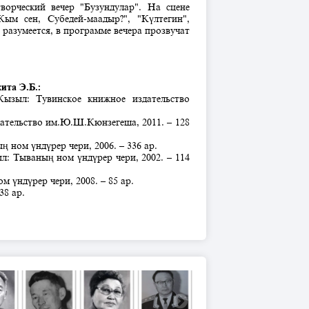
ворческий вечер "Бузундулар". На сцене
ым сен, Субедей-маадыр?", "Күлтегин",
 разумеется, в программе вечера прозвучат
ита Э.Б.:
Кызыл: Тувинское книжное издательство
ательство им.Ю.Ш.Кюнзегеша, 2011. – 128
 ном үндүрер чери, 2006. – 336 ар.
: Тываның ном үндүрер чери, 2002. – 114
 үндүрер чери, 2008. – 85 ар.
38 ар.