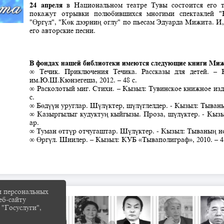
24 апреля
в Национальном театре Тувы состоится его т
покажут отрывки полюбившихся многими спектаклей "К
"Өргүл", "Көк дээрниң оглу" по пьесам Эдуарда Мижита. И,
его авторские песни.
В фондах нашей библиотеки имеются следующие книги Миж
∞ Течик. Приключения Течика. Рассказы для детей. – 
им.Ю.Ш.Кюнзегеша, 2012. – 48 с.
∞ Расколотый миг. Стихи. – Кызыл: Тувинское книжное изд
с.
∞ Бөдүүн уруглар. Шүлүктер, шүлүглелдер. - Кызыл: Тываның
∞ Казыргылыг кудуктуң кыйгызы. Проза, шүлүктер. - Кызыл
ар.
∞ Туман өттүр отчугаштар. Шүлүктер. - Кызыл: Тываның ном
∞ Өргүл. Шиилер. – Кызыл: КУБ «Тываполиграф», 2010. – 4
и персональных
еб-сайту
 "Госуслуги",