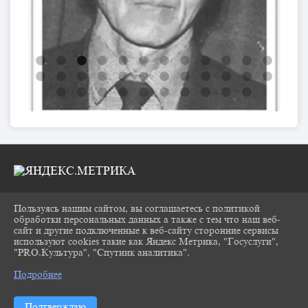
Пользуясь нашим сайтом, вы соглашаетесь с политикой
2026 Г. CHUKOVKA17.RU
обработки персональных данных а также с тем что наш веб-
ВХОД
сайт и другие подключенные к веб-сайту сторонние сервисы
КАРТА САЙТА
используют cookies такие как Яндекс Метрика, "Госуслуги",
ПОЛИТИКА ОБРАБОТКИ ПЕРСОНАЛЬНЫХ
"PRO.Культура", "Спутник аналитика".
^
ДАННЫХ
Подробнее
СДЕЛАНО НА KUBCMS
РАЗРАБОТКА И ПОДДЕРЖКА
Подтверждаю