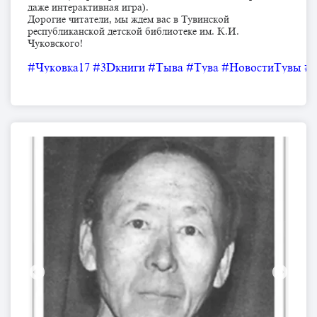
даже интерактивная игра).
Дорогие читатели, мы ждем вас в Тувинской
республиканской детской библиотеке им. К.И.
Чуковского!
#Чуковка17
#3Dкниги
#Тыва
#Тува
#НовостиТувы
#