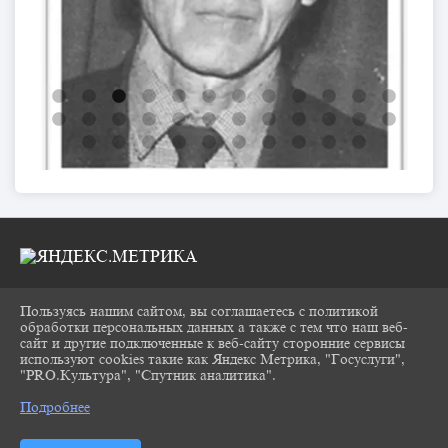
Пользуясь нашим сайтом, вы соглашаетесь с политикой
2026 Г. CHUKOVKA17.RU
обработки персональных данных а также с тем что наш веб-
ВХОД
сайт и другие подключенные к веб-сайту сторонние сервисы
КАРТА САЙТА
используют cookies такие как Яндекс Метрика, "Госуслуги",
ПОЛИТИКА ОБРАБОТКИ ПЕРСОНАЛЬНЫХ
"PRO.Культура", "Спутник аналитика".
^
ДАННЫХ
Подробнее
СДЕЛАНО НА KUBCMS