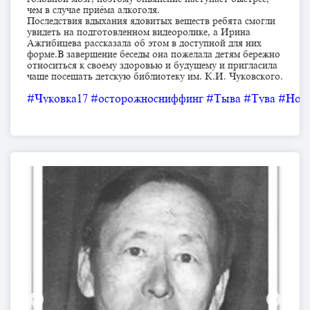
чем в случае приёма алкоголя.
Последствия вдыхания ядовитых веществ ребята смогли
увидеть на подготовленном видеоролике, а Ирина
Ажгибицева рассказала об этом в доступной для них
форме.В завершение беседы она пожелала детям бережно
относиться к своему здоровью и будущему и пригласила
чаще посещать детскую библиотеку им. К.И. Чуковского.
#Чуковка17
#осторожносниффинг
#Тыва
#Тува
#Нов