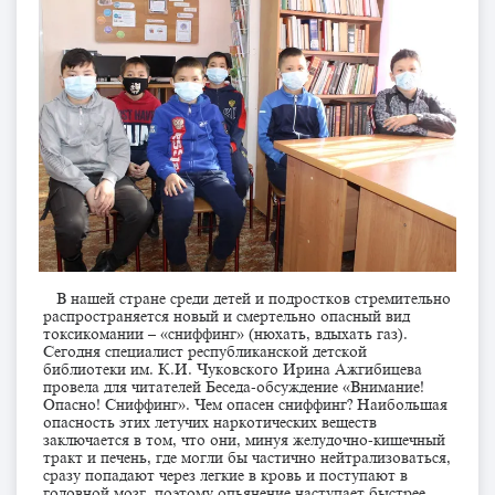
В нашей стране среди детей и подростков стремительно
распространяется новый и смертельно опасный вид
токсикомании – «сниффинг» (нюхать, вдыхать газ).
Сегодня специалист республиканской детской
библиотеки им. К.И. Чуковского Ирина Ажгибицева
провела для читателей Беседа-обсуждение «Внимание!
Опасно! Сниффинг». Чем опасен сниффинг? Наибольшая
опасность этих летучих наркотических веществ
заключается в том, что они, минуя желудочно-кишечный
тракт и печень, где могли бы частично нейтрализоваться,
сразу попадают через легкие в кровь и поступают в
головной мозг, поэтому опьянение наступает быстрее,