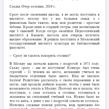
Саадак Очур-ооловна, 2019 г.
Сразу после окончания школы, я не могла поступить в
институт, потому что у нас большая семья, а с
финансами было тяжело, ведь мои родители – простые
чабаны. Кроме меня и старшей сестры, они воспитывали
еще 8 сыновей! Когда сестра окончила Педагогический
институт в Кызыле, настала моя очередь получать
высшее образование. Я решила поступить в Московский
государственный институт культуры на библиотечный
факультет.
– Сразу ли удалось покорить столицу?
В Москву мы поехали вдвоем с подругой в 1971 году.
Скажу сразу – мы не поступили! Конкурс был очень
строгий – 11 человек на место, желающих учиться на
бюджетном отделении было много. Нам не хватило
баллов! Родителям рассказать о своём поражении я не
могла, они продали дойную корову, чтобы у меня была
возможность уехать в Москву. Поэтому им я сказала, что
поступила, а сама осталась в столице, готовиться к
экзаменам на следующий учебный год. Нужно было на
что-то жить, а денег у нас с подругой совсем не осталось.
Начались сложные поиски работы, ведь приезжим без