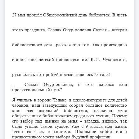
27 мая прошёл Общероссийский день библиотек. В честь
этого праздника, Саадак Очур-ооловна Салчак – ветеран
библиотечного дела, расскажет о том, как происходило
становление детской библиотеки им. К.И. Чуковского,
руководить которой ей посчастливилось 23 года!
– Саадак Очур-ооловна, с чего начался ваш
профессиональный путь?
Я училась в городе Чадане, в школе-интернете для детей
чабанов, наш заведующий собрал большое количество
книг для школьной библиотеки, назначил меня
общественным библиотекарем среди всех учениц. Почему
его выбор пал именно на меня – загадка, видимо, так
было угодно самой судьбе. Уже с 9 класса моя жизнь
тесно сплелась с книгами. Школьное хобби стало
предвестником моего выбора будущей профессии.