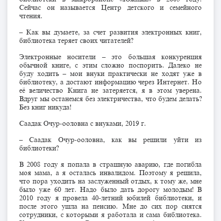
Сейчас он называется Центр детского и семейного
чтения.
– Как вы думаете, за счет развития электронных книг,
библиотека теряет своих читателей?
Электронные носители – это большая конкуренция
обычной книге, с этим сложно поспорить. Далеко не
буду ходить – мои внуки практически не ходят уже в
библиотеку, а достают информацию через Интернет. Но
её величество Книга не затеряется, я в этом уверена.
Вдруг мы останемся без электричества, что будем делать?
Без книг никуда!
Саадак Очур-ооловна с внуками, 2019 г.
– Саадак Очур-ооловна, как вы решили уйти из
библиотеки?
В 2008 году я попала в страшную аварию, где погибла
моя мама, а я осталась инвалидом. Поэтому я решила,
что пора уходить на заслуженный отдых, к тому же, мне
было уже 60 лет. Надо было дать дорогу молодым! В
2010 году я провела 40-летний юбилей библиотеки, и
после этого ушла на пенсию. Мне до сих пор снятся
сотрудники, с которыми я работала и сама библиотека.