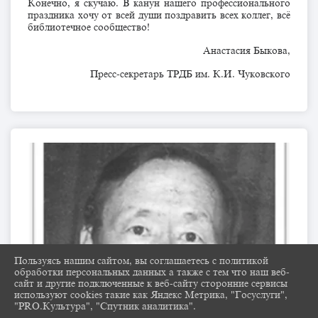
Конечно, я скучаю. В канун нашего профессионального
праздника хочу от всей души поздравить всех коллег, всё
библиотечное сообщество!
Анастасия Быкова,
Пресс-секретарь ТРДБ им. К.И. Чуковского
Пользуясь нашим сайтом, вы соглашаетесь с политикой
обработки персональных данных а также с тем что наш веб-
сайт и другие подключенные к веб-сайту сторонние сервисы
используют cookies такие как Яндекс Метрика, "Госуслуги",
"PRO.Культура", "Спутник аналитика".
^