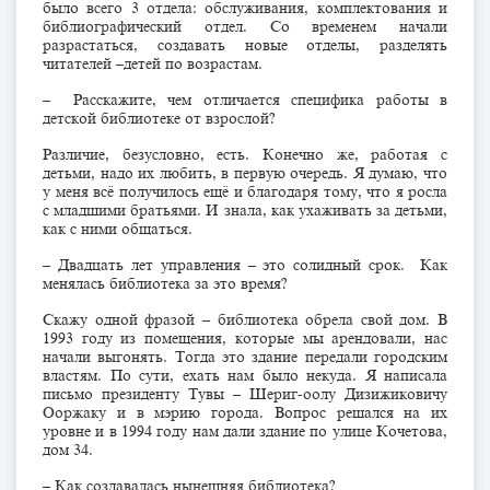
было всего 3 отдела: обслуживания, комплектования и
библиографический отдел. Со временем начали
разрастаться, создавать новые отделы, разделять
читателей –детей по возрастам.
– Расскажите, чем отличается специфика работы в
детской библиотеке от взрослой?
Различие, безусловно, есть. Конечно же, работая с
детьми, надо их любить, в первую очередь. Я думаю, что
у меня всё получилось ещё и благодаря тому, что я росла
с младшими братьями. И знала, как ухаживать за детьми,
как с ними общаться.
– Двадцать лет управления – это солидный срок. Как
менялась библиотека за это время?
Скажу одной фразой – библиотека обрела свой дом. В
1993 году из помещения, которые мы арендовали, нас
начали выгонять. Тогда это здание передали городским
властям. По сути, ехать нам было некуда. Я написала
письмо президенту Тувы – Шериг-оолу Дизижиковичу
Ооржаку и в мэрию города. Вопрос решался на их
уровне и в 1994 году нам дали здание по улице Кочетова,
дом 34.
– Как создавалась нынешняя библиотека?