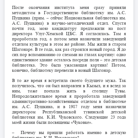
После окончания института меня сразу приняли
методистом в Государственную библиотеку им. А.С.
Пушкина (прим. – сейчас Национальная библиотека им.
А.С. Пушкина) в научно-методический отдел. Спустя
почти год, мою кандидатуру предложили на пост
директора Улуг-Хемской ЦБС. Я согласилась. Там я
проработала год, а потом меня назначили заведующей
отделом культуры в этом же районе. Мы жили в старом
Шагонаре. В те года, как раз строился новый город. Я до
сих пор вспоминанию со слезами на глазах картину: одно
единственное здание осталось посреди поля – это детская
библиотека. Это была ужасающая картина! Потом,
конечно, библиотеку перевезли в новый Шагонар.
В то же время я встретила своего будущего мужа. Так
получилось, что он был направлен в Кызыл, и я вслед за
ним, тоже поехала жить в столицу Тувы.
Непродолжительное время я проработала заведующей
административно-хозяйственным отделом в библиотеке
им. А.С. Пушкина, и в 1987 году меня назначили
директором Республиканской тувинской детской
библиотеки им. К.И. Чуковского. Следующие 23 года
моей жизни были посвящены «Чуковке».
– Почему вы пришли работать именно в детскую
библиотеку им. К.И. Чуковского?