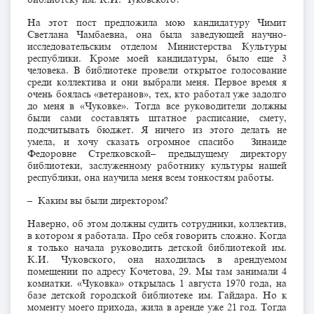
На этот пост предложила мою кандидатуру Чимит
Светлана Чамбаевна, она была заведующей научно-
исследовательским отделом Министерства Культуры
республики. Кроме моей кандидатуры, было еще 3
человека. В библиотеке провели открытое голосование
среди коллектива и они выбрали меня. Первое время я
очень боялась «ветеранов», тех, кто работал уже задолго
до меня в «Чуковке». Тогда все руководители должны
были сами составлять штатное расписание, смету,
подсчитывать бюджет. Я ничего из этого делать не
умела, и хочу сказать огромное спасибо Зинаиде
Федоровне Стрелковской– предыдущему директору
библиотеки, заслуженному работнику культуры нашей
республики, она научила меня всем тонкостям работы.
– Каким вы были директором?
Наверно, об этом должны судить сотрудники, коллектив,
в котором я работала. Про себя говорить сложно. Когда
я только начала руководить детской библиотекой им.
К.И. Чуковского, она находилась в арендуемом
помещении по адресу Кочетова, 29. Мы там занимали 4
комнатки. «Чуковка» открылась 1 августа 1970 года, на
базе детской городской библиотеке им. Гайдара. Но к
моменту моего прихода, жила в аренде уже 21 год. Тогда