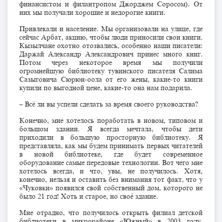
финансистом и филантропом Джорджем Соросом). От
них мы получали хорошие и недорогие книги.
Привлекали и население. Мы организовали на улице, где
сейчас Арбат, акцию, чтобы люди приносили свои книги.
Кызылчане охотно отозвались, особенно наши писатели:
Даржай Александр Александрович принес много книг.
Потом через некоторое время мы получили
огромнейшую библиотеку тувинского писателя Салима
Сазыговича Сюрюн-оола от его жены, какие-то книги
купили по выгодной цене, какие-то она нам подарила.
– Всё ли вы успели сделать за время своего руководства?
Конечно, мне хотелось поработать в новом, типовом и
большом здании. Я всегда мечтала, чтобы дети
приходили в большую просторную библиотеку. Я
представляла, как мы будем принимать первых читателей
в новой библиотеке, где будет современное
оборудование самые передовые технологии. Вот чего мне
хотелось всегда, и что, увы, не получилось. Хотя,
конечно, нельзя и оставить без внимания тот факт, что у
«Чуковки» появился свой собственный дом, которого не
было 21 год! Хоть и старое, но своё здание.
Мне отрадно, что получилось открыть филиал детской
библиотеки в микрорайоне «Южный» в 2003 году.