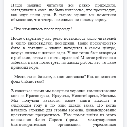
Наши заядлые читатели всё равно приходили,
заглядывали в окна, им было интересно, что происходит,
как идут наши дела. В старом здании мы поместили
объявление, что теперь находимся по новому адресу.
– Что изменилось после переезда?
После открытия у нас резко повысилось число читателей
и число книговыдачи, посещений. Наше преимущество
было в локации – здание находится в самом центре,
вокруг школы и детские сады. У нас тогда был аквариум
с рыбками, детям он очень нравился! Многие ребятишки
забегали к нам посмотреть на живых рыбок, кто-то даже
привозил корм.
– Места стало больше, а книг доставало? Как пополнялся
фонд библиотеки?
В советское время мы получали хорошее комплектование
книг из Красноярска, Иркутска, Новосибирска, Москвы.
Мы получали каталоги, какие книги выходят в
следующем году и по ним делали заказ. Но когда
начались сложные для страны времена, финансирование
практически прекратилось. Нам помог выйти из этого
положения Фонд Сороса (прим. – международная
благотворительная организация, учреждённая