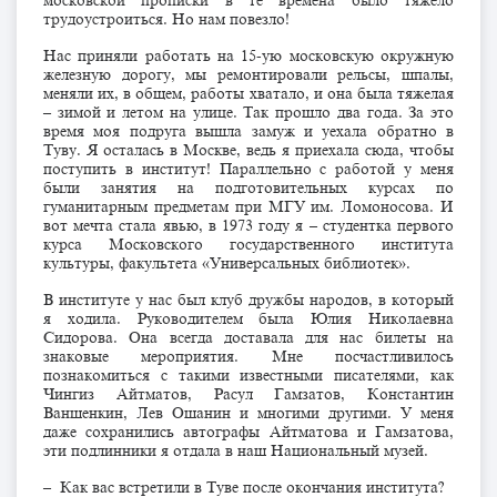
московской прописки в те времена было тяжело
трудоустроиться. Но нам повезло!
Нас приняли работать на 15-ую московскую окружную
железную дорогу, мы ремонтировали рельсы, шпалы,
меняли их, в общем, работы хватало, и она была тяжелая
– зимой и летом на улице. Так прошло два года. За это
время моя подруга вышла замуж и уехала обратно в
Туву. Я осталась в Москве, ведь я приехала сюда, чтобы
поступить в институт! Параллельно с работой у меня
были занятия на подготовительных курсах по
гуманитарным предметам при МГУ им. Ломоносова. И
вот мечта стала явью, в 1973 году я – студентка первого
курса Московского государственного института
культуры, факультета «Универсальных библиотек».
В институте у нас был клуб дружбы народов, в который
я ходила. Руководителем была Юлия Николаевна
Сидорова. Она всегда доставала для нас билеты на
знаковые мероприятия. Мне посчастливилось
познакомиться с такими известными писателями, как
Чингиз Айтматов, Расул Гамзатов, Константин
Ваншенкин, Лев Ошанин и многими другими. У меня
даже сохранились автографы Айтматова и Гамзатова,
эти подлинники я отдала в наш Национальный музей.
– Как вас встретили в Туве после окончания института?