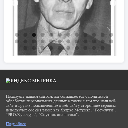
Пользуясь нашим сайтом, вы соглашаетесь с политикой
2026 Г. CHUKOVKA17.RU
обработки персональных данных а также с тем что наш веб-
ВХОД
сайт и другие подключенные к веб-сайту сторонние сервисы
КАРТА САЙТА
используют cookies такие как Яндекс Метрика, "Госуслуги",
ПОЛИТИКА ОБРАБОТКИ ПЕРСОНАЛЬНЫХ
"PRO.Культура", "Спутник аналитика".
^
ДАННЫХ
Подробнее