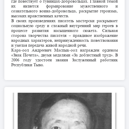
где повествует о тувинцах-добровольцах. Главной темой
их является формирование мужественного и
сознательного воина-добровольца, раскрытие героизма,
высоких нравственных качеств.
В своих произведениях писатель мастерски раскрывает
социальную среду и сложный внутренний мир героев в
процессе развития насыщенного сюжета. Сильная
сторона творчества писателя – правдивое изображение
народных характеров, непринужденность повествования
и умелая передача живой народной речи.
Кара-оол Андреевич Маспык-оол награжден орденом
«Знак Почета», двумя медалями «За доблестный труд». В
2006 году удостоен звания Заслуженный работник
Республики Тыва.