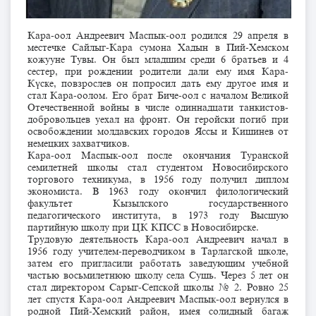
Кара-оол Андреевич Маспык-оол родился 29 апреля в
местечке Сайлыг-Кара сумона Хадын в Пий-Хемском
кожууне Тувы. Он был младшим среди 6 братьев и 4
сестер, при рождении родители дали ему имя Кара-
Күске, повзрослев он попросил дать ему другое имя и
стал Кара-оолом. Его брат Биче-оол с началом Великой
Отечественной войны в числе одиннадцати танкистов-
добровольцев уехал на фронт. Он геройски погиб при
освобождении молдавских городов Яссы и Кишинев от
немецких захватчиков.
Кара-оол Маспык-оол после окончания Туранской
семилетней школы стал студентом Новосибирского
торгового техникума, в 1956 году получил диплом
экономиста. В 1963 году окончил филологический
факультет Кызылского государственного
педагогического института, в 1973 году Высшую
партийную школу при ЦК КПСС в Новосибирске.
Трудовую деятельность Кара-оол Андреевич начал в
1956 году учителем-переводчиком в Тарлагской школе,
затем его пригласили работать заведующим учебной
частью восьмилетнюю школу села Сушь. Через 5 лет он
стал директором Сарыг-Сепской школы № 2. Ровно 25
лет спустя Кара-оол Андреевич Маспык-оол вернулся в
родной Пий-Хемский район, имея солидный багаж