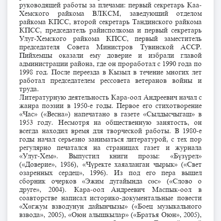
руководящей работы за плечами: первый секретарь Каа-
Хемского райкома ВЛКСМ, заведующий отделом
райкома КПСС, второй секретарь Тандинского райкома
КПСС, председатель райисполкома и первый секретарь
Улуг-Хемского райкома КПСС, первый заместитель
председателя Совета Министров Тувинской АССР.
Пийхемцы оказали ему доверие и избрали главой
администрации района, где он проработал с 1990 года по
1998 год. После переезда в Кызыл в течение многих лет
работал председателем рессовета ветеранов войны и
труда.
Литературную деятельность Кара-оол Андреевич начал с
жанра поэзии в 1950-е годы. Первое его стихотворение
«Час» («Весна») напечатано в газете «Сылдысчыгаш» в
1953 году. Несмотря на общественную занятость, он
всегда находил время для творческой работы. В 1980-е
годы начал серьезно заниматься литературой, с тех пор
регулярно печатался на страницах газет и журнала
«Улуг-Хем». Выпустил книги прозы: «Бүзүрел»
(«Доверие», 1986), «Чүректе хаяаланган чырык» («Свет
озаренных сердец», 1996). Из под его пера вышел
сборник очерков «Эжим дугайында сөс» («Слово о
друге», 2004). Кара-оол Андреевич Маспык-оол в
соавторстве написал историко-документальные повести
«Хөгжум взводунун дайынчызы» («Боец музыкального
взвода», 2005), «Оюн алышкылар» («Братья Оюн», 2005),