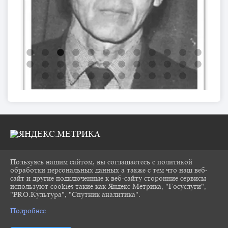
Пользуясь нашим сайтом, вы соглашаетесь с политикой
2026 Г. CHUKOVKA17.RU
обработки персональных данных а также с тем что наш веб-
ВХОД
сайт и другие подключенные к веб-сайту сторонние сервисы
КАРТА САЙТА
используют cookies такие как Яндекс Метрика, "Госуслуги",
ПОЛИТИКА ОБРАБОТКИ ПЕРСОНАЛЬНЫХ
"PRO.Культура", "Спутник аналитика".
^
ДАННЫХ
Подробнее
СДЕЛАНО НА KUBCMS