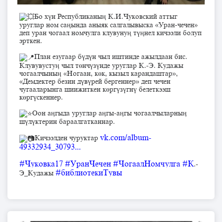
Бо хүн Республиканың К.И.Чуковский аттыг
уруглар ном саңында аныяк салгалывыска «Уран-чечен»
деп уран чогаал номчулга клувунуң түңнел кичээли болуп
эрткен.
План езугаар бүдүн чыл иштинде ажылдаан бис.
Клувувустуӊ чыл төнчүзүнде уруглар К.-Э. Кудажы
чогаалчыныӊ «Ногаан, көк, кызыл карандаштар»,
«Демдектер безин дүвүрей бергеннер» деп чечен
чугааларынга шиижиткен көргүзүгнү белеткээш
көргүскеннер.
Оон аӊгыда уруглар аӊгы-аӊгы чогаалчыларныӊ
шүлүктерин бараалгатканнар.
vk.com/album-
Кичээлден чуруктар
49332934_30793...
#Чуковка17
#УранЧечен
#ЧогаалНомчулга
#К
.-
#библиотекиТувы
Э_Кудажы