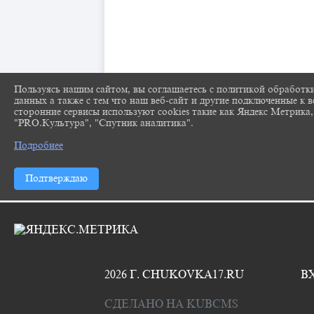
Пользуясь нашим сайтом, вы соглашаетесь с политикой обработк
данных а также с тем что наш веб-сайт и другие подключенные к в
сторонние сервисы используют cookies такие как Яндекс Метрика,
"PRO.Культура", "Спутник аналитика".
Подробнее
Подтверждаю
2026 Г. CHUKOVKA17.RU
В
СДЕЛАНО НА KUBCMS