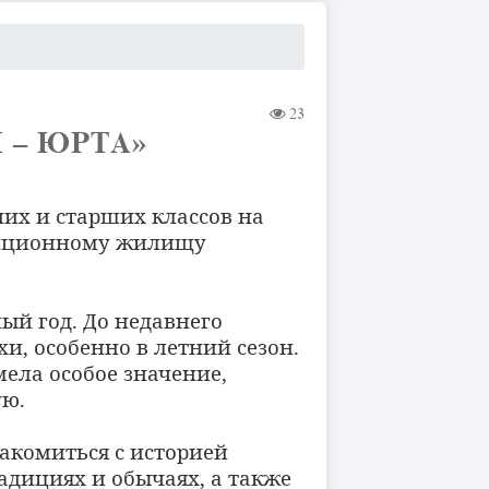
23
 – ЮРТА»
их и старших классов на
адиционному жилищу
ый год. До недавнего
и, особенно в летний сезон.
ела особое значение,
ую.
акомиться с историей
радициях и обычаях, а также