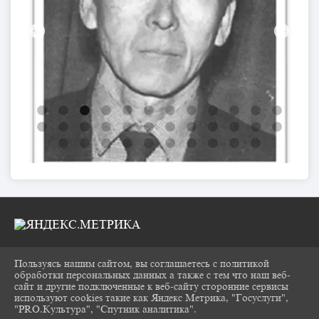
Пользуясь нашим сайтом, вы соглашаетесь с политикой
2026 Г. CHUKOVKA17.RU
обработки персональных данных а также с тем что наш веб-
ВХОД
сайт и другие подключенные к веб-сайту сторонние сервисы
КАРТА САЙТА
используют cookies такие как Яндекс Метрика, "Госуслуги",
ПОЛИТИКА ОБРАБОТКИ ПЕРСОНАЛЬНЫХ
"PRO.Культура", "Спутник аналитика".
^