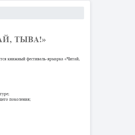
, ТЫВА!» ​
ится книжный фестиваль-ярмарка «Читай,
туре;
щего поколения;