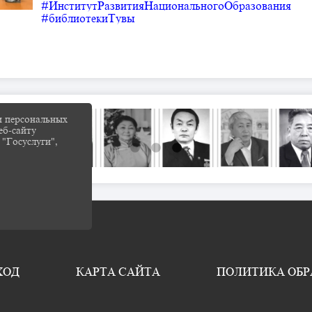
#ИнститутРазвитияНациональногоОбразования
#библиотекиТувы
и персональных
еб-сайту
 "Госуслуги",
ХОД
КАРТА САЙТА
ПОЛИТИКА ОБ