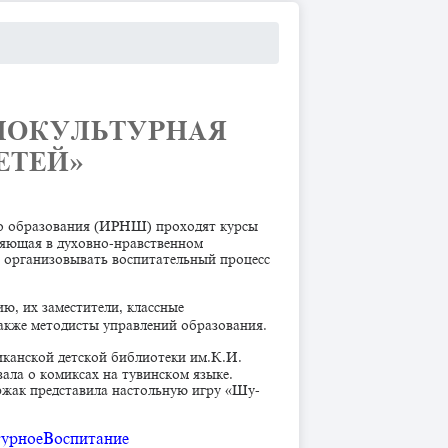
НОКУЛЬТУРНАЯ
ЕЙ» ​
ого образования (ИРНШ) проходят курсы
ляющая в духовно-нравственном
в организовывать воспитательный процесс
ю, их заместители, классные
также методисты управлений образования.
канской детской библиотеки им.К.И.
ала о комиксах на тувинском языке.
ржак представила настольную игру «Шу-
урноеВоспитание