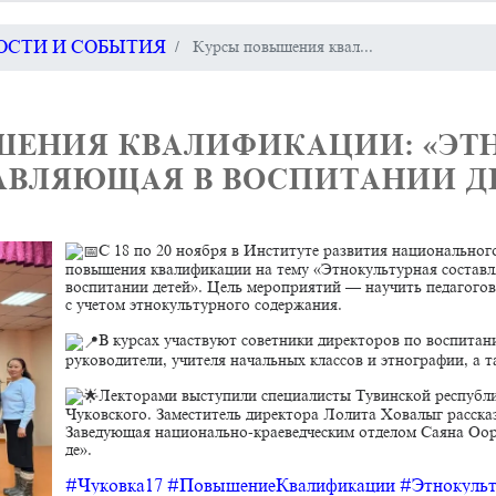
ВОСТИ И СОБЫТИЯ
​ Курсы повышения квал...
ЫШЕНИЯ КВАЛИФИКАЦИИ: «ЭТ
АВЛЯЮЩАЯ В ВОСПИТАНИИ ДЕТ
С 18 по 20 ноября в Институте развития национальн
повышения квалификации на тему «Этнокультурная состав
воспитании детей». Цель мероприятий — научить педагого
с учетом этнокультурного содержания.
В курсах участвуют советники директоров по воспитани
руководители, учителя начальных классов и этнографии, а 
Лекторами выступили специалисты Тувинской республи
Чуковского. Заместитель директора Лолита Ховалыг рассказ
Заведующая национально-краеведческим отделом Саяна Оо
де».
#Чуковка17
#ПовышениеКвалификации
#Этнокульт