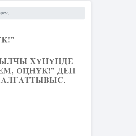
ем, ...
К!”
ЖЫЛЧЫ ХҮНҮНДЕ
М, ӨҢНҮК!” ДЕП
ААЛГАТТЫВЫС.