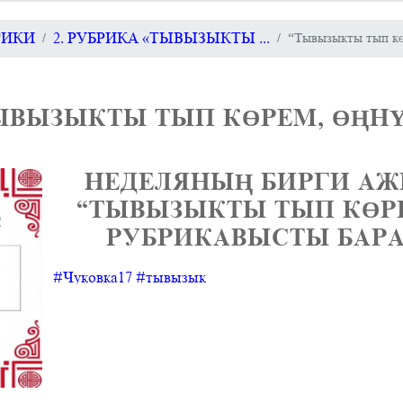
БРИКИ
2. РУБРИКА «ТЫВЫЗЫКТЫ ...
“Тывызыкты тып көр
ЫВЫЗЫКТЫ ТЫП КӨРЕМ, ӨҢНҮ
НЕДЕЛЯНЫҢ БИРГИ А
“ТЫВЫЗЫКТЫ ТЫП КӨРЕ
РУБРИКАВЫСТЫ БАР
#Чуковка17
#тывызык