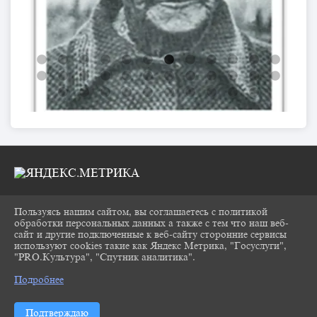
Пользуясь нашим сайтом, вы соглашаетесь с политикой
2026 Г. CHUKOVKA17.RU
обработки персональных данных а также с тем что наш веб-
ВХОД
сайт и другие подключенные к веб-сайту сторонние сервисы
КАРТА САЙТА
используют cookies такие как Яндекс Метрика, "Госуслуги",
ПОЛИТИКА ОБРАБОТКИ ПЕРСОНАЛЬНЫХ
"PRO.Культура", "Спутник аналитика".
^
ДАННЫХ
Подробнее
СДЕЛАНО НА KUBCMS
РАЗРАБОТКА И ПОДДЕРЖКА
Подтверждаю