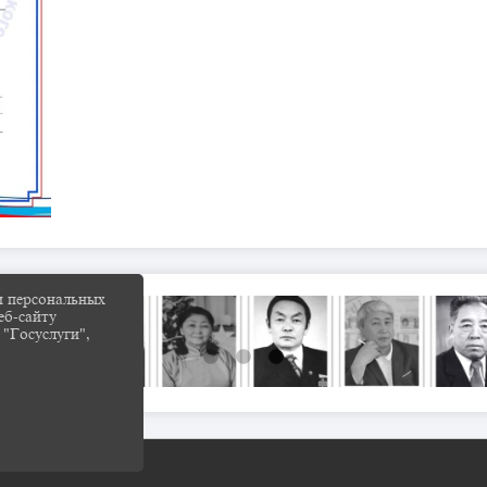
и персональных
еб-сайту
 "Госуслуги",