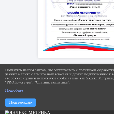
Пользуясь нашим сайтом, вы соглашаетесь с политикой обработк
данных а также с тем что наш веб-сайт и другие подключенные к в
сторонние сервисы используют cookies такие как Яндекс Метрика,
"PRO.Культура", "Спутник аналитика".
Подробнее
Подтверждаю