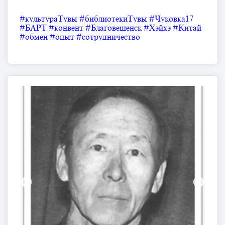
#культураТувы
#библиотекиТувы
#Чуковка17
#БАРТ
#конвент
#Благовещенск
#Хэйхэ
#Китай
#обмен
#опыт
#сотрудничество