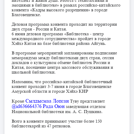
интеллект и живая душа. Работа с технологиями и
эмоциями в библиотеке» в рамках российско-китайского
конвента «Кадры высокого разрешения» в городе
Благовещенске.
Деловая программа конвента проходит на территории
двух стран - России и Китая.
6 июня деловая программа «Библиотека - центр
международного сотрудничества» пройдет в городе
Хэйхэ Китая на базе библиотеки района Айгунь.
В программе мероприятий запланированы подписание
меморандума между библиотеками двух стран, сессия
докладов о культурном обмене библиотек России и
Китая, посещение центра массового обслуживания и
школьной библиотеки.
Напомним, что российско-китайской библиотечный
конвент проходит 3-7 июня в городе Благовещенске
Амурской области и городе Хэйхэ КНР
Сылдысмаа Лопсан
Кроме
Туву представляет
@id636664376
Рада Оюн
заведующая отделом
Национальной библиотеки им. А. С. Пушкина.
Всего в конвенте принимают участие более 150
библиотекарей из 47 регионов.