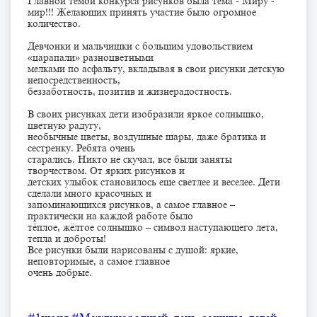
Главной темой конкурса рисунков была тема - Миру -
мир!!! Желающих принять участие было огромное
количество.
Девчонки и мальчишки с большим удовольствием
«царапали» разноцветными
мелками по асфальту, вкладывая в свои рисунки детскую
непосредственность,
беззаботность, позитив и жизнерадостность.
В своих рисунках дети изобразили яркое солнышко,
цветную радугу,
необычные цветы, воздушные шары, даже братика и
сестренку. Ребята очень
старались. Никто не скучал, все были заняты
творчеством. От ярких рисунков и
детских улыбок становилось еще светлее и веселее. Дети
сделали много красочных и
запоминающихся рисунков, а самое главное –
практически на каждой работе было
тёплое, жёлтое солнышко – символ наступающего лета,
тепла и доброты!
Все рисунки были нарисованы с душой: яркие,
неповторимые, а самое главное
очень добрые.