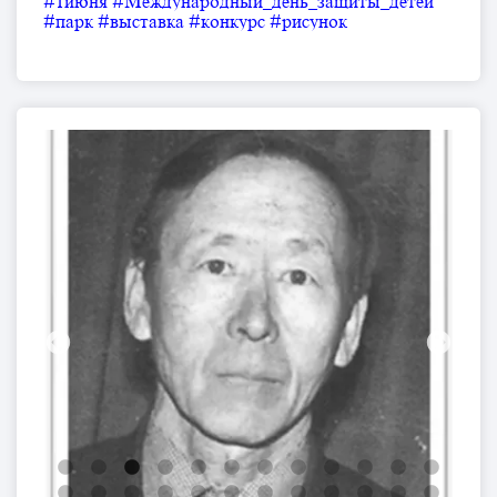
#1июня
#Международный_день_защиты_детей
#парк
#выставка
#конкурс
#рисунок