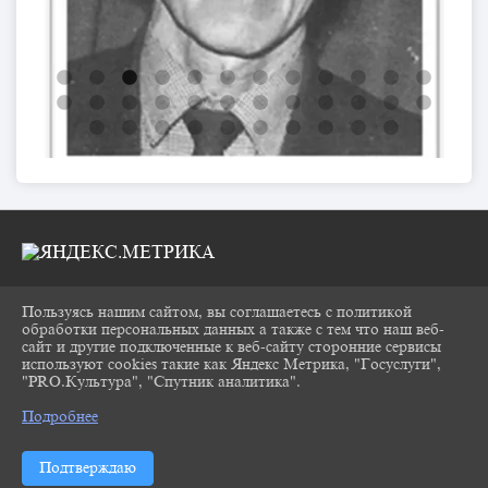
Пользуясь нашим сайтом, вы соглашаетесь с политикой
2026 Г. CHUKOVKA17.RU
обработки персональных данных а также с тем что наш веб-
ВХОД
сайт и другие подключенные к веб-сайту сторонние сервисы
КАРТА САЙТА
используют cookies такие как Яндекс Метрика, "Госуслуги",
ПОЛИТИКА ОБРАБОТКИ ПЕРСОНАЛЬНЫХ
"PRO.Культура", "Спутник аналитика".
^
ДАННЫХ
Подробнее
СДЕЛАНО НА KUBCMS
РАЗРАБОТКА И ПОДДЕРЖКА
Подтверждаю