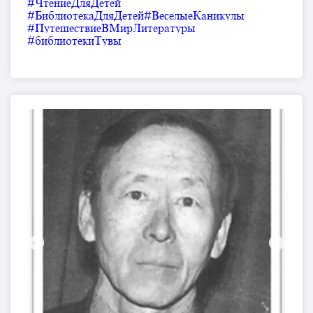
#ЧтениеДляДетей
#БиблиотекаДляДетей
#ВеселыеКаникулы
#ПутешествиеВМирЛитературы
#библиотекиТувы