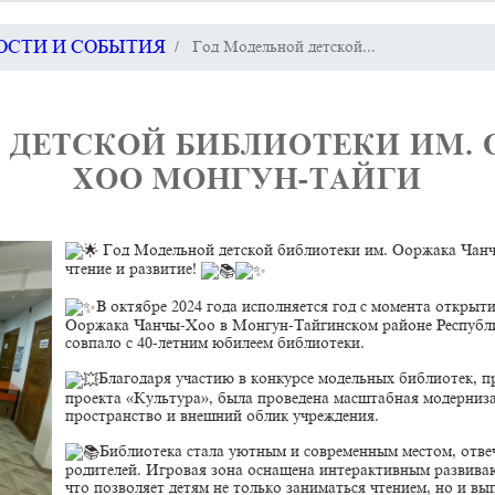
ВОСТИ И СОБЫТИЯ
Год Модельной детской...
 ДЕТСКОЙ БИБЛИОТЕКИ ИМ. 
ХОО МОНГУН-ТАЙГИ
Год Модельной детской библиотеки им. Ооржака Чанч
чтение и развитие!
В октябре 2024 года исполняется год с момента открыт
Ооржака Чанчы-Хоо в Монгун-Тайгинском районе Республи
совпало с 40-летним юбилеем библиотеки.
Благодаря участию в конкурсе модельных библиотек, 
проекта «Культура», была проведена масштабная модерниз
пространство и внешний облик учреждения.
Библиотека стала уютным и современным местом, отве
родителей. Игровая зона оснащена интерактивным развива
что позволяет детям не только заниматься чтением, но и вы