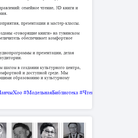
авлений: семейное чтение, 3D книги и
ния.
оприятия, презентации и мастер-классы.
озданы «говорящие книги» на тувинском
величитель обеспечивает комфортное
удиопрограммы и презентации, делая
аудитории.
 шагом в создании культурного центра,
 комфортной и доступной среде. Мы
ющими образованию и культурному
ЧанчыХоо
#МодельнаяБиблиотека
#ЧтениеДляДетей
#Куль