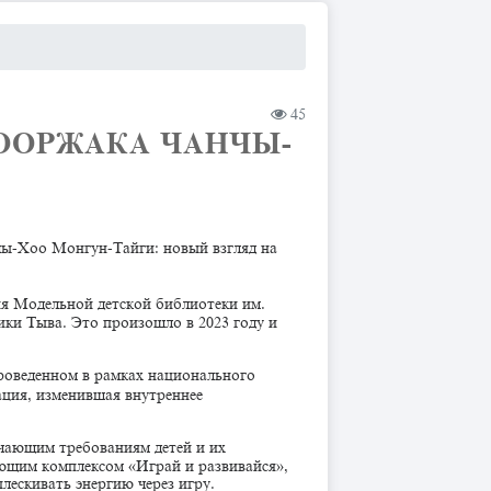
45
ООРЖАКА ЧАНЧЫ-
ы-Хоо Монгун-Тайги: новый взгляд на
ия Модельной детской библиотеки им.
ки Тыва. Это произошло в 2023 году и
проведенном в рамках национального
ация, изменившая внутреннее
чающим требованиям детей и их
ющим комплексом «Играй и развивайся»,
плескивать энергию через игру.