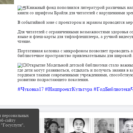
Книжный фонд пополнился литературой различных напр
книги со шрифтом Брайля для читателей с нарушениями зре
В событийной зоне с проектором и экраном проводятся мер
Для читателей с ограниченными возможностями здоровья с
языке и флеш-карты для тифлофлешплеера, а ручной видеоу
чтение.
Портативная колонка с микрофоном позволяет проводить а
библиотечное пространство привлекательным для широкой 
Открытие Модельной детской библиотеки стало важным
где дети могут развиваться, отдыхать и получать знания в
гордимся такими современными учреждениями, способству
развитию подрастающего поколения.
#Чуковка17
#НацпроектКультура
#ГодБиблиотеки
и персональных
еб-сайту
 "Госуслуги",