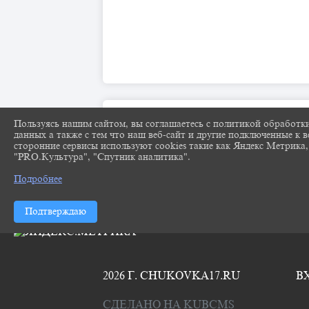
Пользуясь нашим сайтом, вы соглашаетесь с политикой обработк
данных а также с тем что наш веб-сайт и другие подключенные к в
сторонние сервисы используют cookies такие как Яндекс Метрика,
"PRO.Культура", "Спутник аналитика".
Подробнее
Подтверждаю
2026 Г. CHUKOVKA17.RU
В
СДЕЛАНО НА KUBCMS