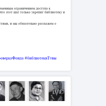
ременным ограничением доступа к
то этот шаг только укрепит библиотеку и
стями, и мы обязательно расскажем о
роверкаФонда
#библиотекиТувы