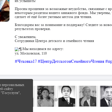
их услышать!
Просим прощения за возможные неудобства, связанные с в
некоторым разделам нашего книжного фонда. Мы уверены, ч
сделает её ещё более уютным местом для чтения.
Благодарим вас за понимание и поддержку! Следите за ново
результатах проверки.
С уважением,
Сотрудники Центра детского и семейного чтения
Мы находимся по адресу:
ул. Московская, 110
#Чуковка17
#ЦентрДетскогоиСемейногоЧтения
#п
и персональных
еб-сайту
 "Госуслуги",