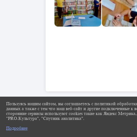
Пользуясь нашим сайтом, вы соглашаетесь с политикой обработк
данных а также с тем что наш веб-сайт и другие подключенные к в
сторонние сервисы используют cookies такие как Яндекс Метрика,
"PRO.Культура", "Спутник аналитика".
Подробнее