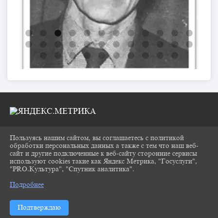
Пользуясь нашим сайтом, вы соглашаетесь с политикой
2026 Г. CHUKOVKA17.RU
обработки персональных данных а также с тем что наш веб-
ВХОД
сайт и другие подключенные к веб-сайту сторонние сервисы
КАРТА САЙТА
используют cookies такие как Яндекс Метрика, "Госуслуги",
ПОЛИТИКА ОБРАБОТКИ ПЕРСОНАЛЬНЫХ
"PRO.Культура", "Спутник аналитика".
^
ДАННЫХ
Подробнее
СДЕЛАНО НА KUBCMS
РАЗРАБОТКА И ПОДДЕРЖКА
Подтверждаю