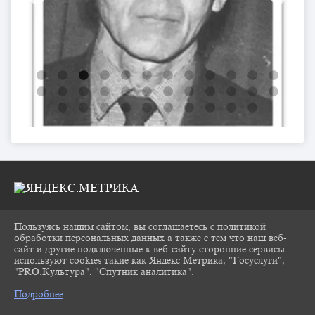
Пользуясь нашим сайтом, вы соглашаетесь с политикой
2026 Г. CHUKOVKA17.RU
обработки персональных данных а также с тем что наш веб-
ВХОД
сайт и другие подключенные к веб-сайту сторонние сервисы
КАРТА САЙТА
используют cookies такие как Яндекс Метрика, "Госуслуги",
ПОЛИТИКА ОБРАБОТКИ ПЕРСОНАЛЬНЫХ
"PRO.Культура", "Спутник аналитика".
^
ДАННЫХ
Подробнее
СДЕЛАНО НА KUBCMS