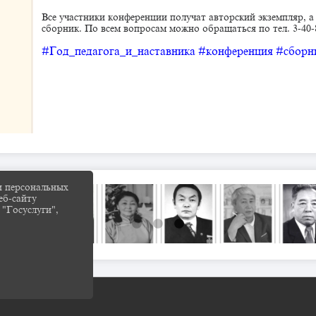
Все участники конференции получат авторский экземпляр,
сборник. По всем вопросам можно обращаться по тел. 3-40-
#Год_педагога_и_наставника
#конференция
#сборн
и персональных
еб-сайту
 "Госуслуги",