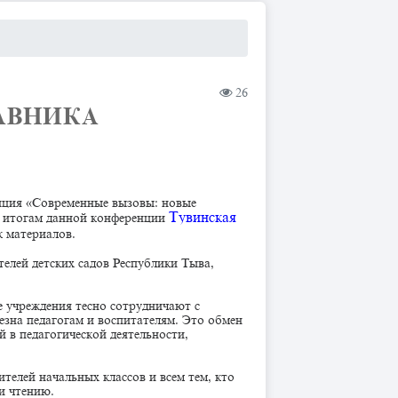
26
АВНИКА
енция «Современные вызовы: новые
Тувинская
о итогам данной конференции
к материалов.
телей детских садов Республики Тыва,
 учреждения тесно сотрудничают с
зна педагогам и воспитателям. Это обмен
 в педагогической деятельности,
телей начальных классов и всем тем, кто
 и чтению.