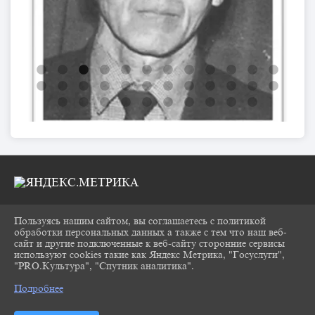
Пользуясь нашим сайтом, вы соглашаетесь с политикой
2026 Г. CHUKOVKA17.RU
обработки персональных данных а также с тем что наш веб-
ВХОД
сайт и другие подключенные к веб-сайту сторонние сервисы
КАРТА САЙТА
используют cookies такие как Яндекс Метрика, "Госуслуги",
ПОЛИТИКА ОБРАБОТКИ ПЕРСОНАЛЬНЫХ
"PRO.Культура", "Спутник аналитика".
^
ДАННЫХ
Подробнее
СДЕЛАНО НА KUBCMS