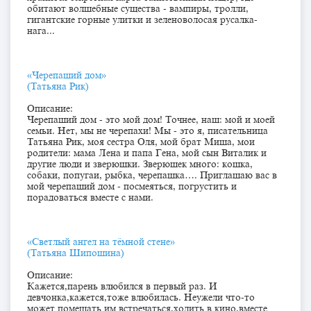
обитают волшебные существа - вампиры, тролли,
гигантские горные улитки и зеленоволосая русалка-
нага...
«Черепаший дом»
(Татьяна Рик)
Описание:
Черепаший дом - это мой дом! Точнее, наш: мой и моей
семьи. Нет, мы не черепахи! Мы - это я, писательница
Татьяна Рик, моя сестра Оля, мой брат Миша, мои
родители: мама Лена и папа Гена, мой сын Виталик и
другие люди и зверюшки. Зверюшек много: кошка,
собаки, попугаи, рыбка, черепашка…. Приглашаю вас в
мой черепаший дом - посмеяться, погрустить и
порадоваться вместе с нами.
«Светлый ангел на тёмной стене»
(Татьяна Шипошина)
Описание:
Кажется,парень влюбился в первый раз. И
девчонка,кажется,тоже влюбилась. Неужели что-то
может помешать им встречаться,ходить в кино,вместе