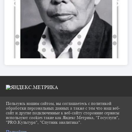
Пользуясь нашим сайтом, вы соглашаетесь с политикой
2026 Г. CHUKOVKA17.RU
обработки персональных данных а также с тем что наш веб-
ВХОД
сайт и другие подключенные к веб-сайту сторонние сервисы
КАРТА САЙТА
используют cookies такие как Яндекс Метрика, "Госуслуги",
ПОЛИТИКА ОБРАБОТКИ ПЕРСОНАЛЬНЫХ
"PRO.Культура", "Спутник аналитика".
^
ДАННЫХ
Подробнее