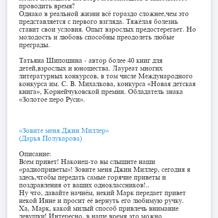
проводить время?
Однако в реальной жизни всё гораздо сложнее,чем это
представляется с первого взгляда. Тяжёлая болезнь
ставит свои условия. Опыт взрослых предостерегает. Но
молодость и любовь способны преодолеть любые
преграды.
Татьяна Шипошина - автор более 40 книг для
детей,взрослых и юношества. Лауреат многих
литературных конкурсов, в том числе Международного
конкурса им. С. В. Михалкова, конкурса «Новая детская
книга», Корнейчуковской премии. Обладатель знака
«Золотое перо Руси».
«Зовите меня Джин Миллер»
(Дарья Полукарова)
Описание:
Всем привет! Наконец-то вы слышите наши
«радиоприветы»! Зовите меня Джин Миллер, сегодня я
здесь,чтобы передать самые горячие приветы и
поздравления от ваших одноклассников!..
Ну что, давайте начнём, некий Марк передает привет
некой Инне и просит её вернуть его любимую ручку.
Ха, Марк, какой милый способ привлечь внимание
девушки! Интересно, в наше время это можно