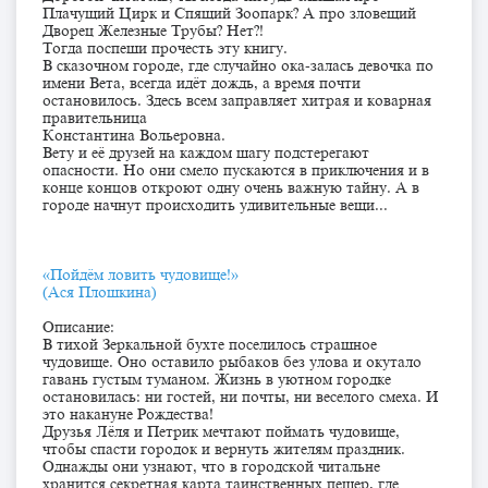
Плачущий Цирк и Спящий Зоопарк? А про зловещий
Дворец Железные Трубы? Нет?!
Тогда поспеши прочесть эту книгу.
В сказочном городе, где случайно ока-залась девочка по
имени Вета, всегда идёт дождь, а время почти
остановилось. Здесь всем заправляет хитрая и коварная
правительница
Константина Вольеровна.
Вету и её друзей на каждом шагу подстерегают
опасности. Но они смело пускаются в приключения и в
конце концов откроют одну очень важную тайну. А в
городе начнут происходить удивительные вещи...
«Пойдём ловить чудовище!»
(Ася Плошкина)
Описание:
В тихой Зеркальной бухте поселилось страшное
чудовище. Оно оставило рыбаков без улова и окутало
гавань густым туманом. Жизнь в уютном городке
остановилась: ни гостей, ни почты, ни веселого смеха. И
это накануне Рождества!
Друзья Лёля и Петрик мечтают поймать чудовище,
чтобы спасти городок и вернуть жителям праздник.
Однажды они узнают, что в городской читальне
хранится секретная карта таинственных пещер, где