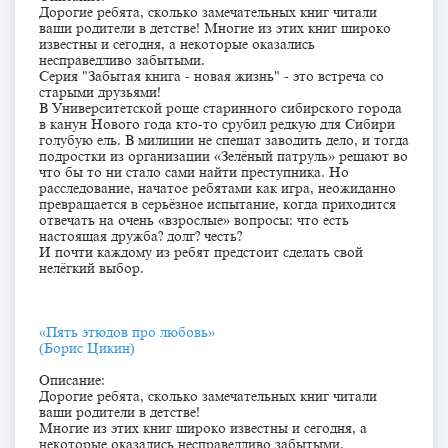
Дорогие ребята, сколько замечательных книг читали
ваши родители в детстве! Многие из этих книг широко
известны и сегодня, а некоторые оказались
несправедливо забытыми.
Серия "Забытая книга - новая жизнь" - это встреча со
старыми друзьями!
В Университетской роще старинного сибирского города
в канун Нового года кто-то срубил редкую для Сибири
голубую ель. В милиции не спешат заводить дело, и тогда
подростки из организации «Зелёный патруль» решают во
что бы то ни стало сами найти преступника. Но
расследование, начатое ребятами как игра, неожиданно
превращается в серьёзное испытание, когда приходится
отвечать на очень «взрослые» вопросы: что есть
настоящая дружба? долг? честь?
И почти каждому из ребят предстоит сделать свой
нелёгкий выбор.
«Пять этюдов про любовь»
(Борис Цикин)
Описание:
Дорогие ребята, сколько замечательных книг читали
ваши родители в детстве!
Многие из этих книг широко известны и сегодня, а
некоторые оказались несправедливо забытыми.