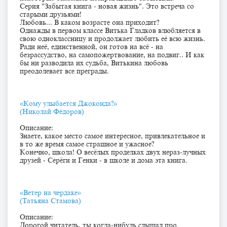
Серия "Забытая книга - новая жизнь". Это встреча со
старыми друзьями!
Любовь... В каком возрасте она приходит?
Однажды в первом классе Витька Гладков влюбляется в
свою одноклассницу и продолжает любить её всю жизнь.
Ради неё, единственной, он готов на всё - на
безрассудство, на самопожертвование, на подвиг.. И как
бы ни разводила их судьба, Витькина любовь
преодолевает все преграды.
«Кому улыбается Джоконда?»
(Николай Фёдоров)
Описание:
Знаете, какое место самое интересное, привлекательное и
в то же время самое страшное и ужасное?
Конечно, школа! О весёлых проделках двух нераз-лучных
друзей - Серёги и Генки - в школе и дома эта книга.
«Ветер на чердаке»
(Татьяна Стамова)
Описание:
Дорогой читатель, ты когда-нибудь слышал про