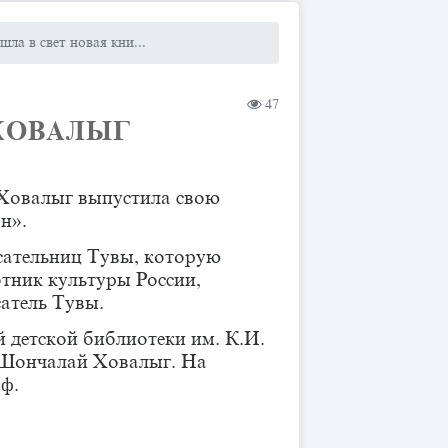
шла в свет новая кни...
47
 ХОВАЛЫГ
 Ховалыг выпустила свою
н».
сательниц Тувы, которую
отник культуры России,
атель Тувы.
 детской библиотеки им. К.И.
 Шончалай Ховалыг. На
аф.