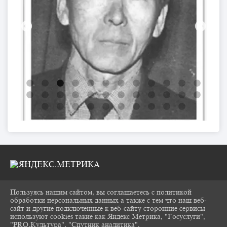
Пользуясь нашим сайтом, вы соглашаетесь с политикой
2026 Г. CHUKOVKA17.RU
обработки персональных данных а также с тем что наш веб-
ВХОД
сайт и другие подключенные к веб-сайту сторонние сервисы
КАРТА САЙТА
используют cookies такие как Яндекс Метрика, "Госуслуги",
ПОЛИТИКА ОБРАБОТКИ ПЕРСОНАЛЬНЫХ
"PRO.Культура", "Спутник аналитика".