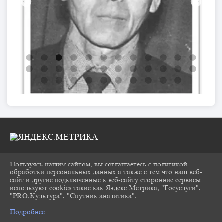
Пользуясь нашим сайтом, вы соглашаетесь с политикой
2026 Г. CHUKOVKA17.RU
обработки персональных данных а также с тем что наш веб-
ВХОД
сайт и другие подключенные к веб-сайту сторонние сервисы
КАРТА САЙТА
используют cookies такие как Яндекс Метрика, "Госуслуги",
ПОЛИТИКА ОБРАБОТКИ ПЕРСОНАЛЬНЫХ
"PRO.Культура", "Спутник аналитика".
^
ДАННЫХ
Подробнее