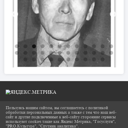
Пользуясь нашим сайтом, вы соглашаетесь с политикой
2026 Г. CHUKOVKA17.RU
обработки персональных данных а также с тем что наш веб-
ВХОД
сайт и другие подключенные к веб-сайту сторонние сервисы
КАРТА САЙТА
используют cookies такие как Яндекс Метрика, "Госуслуги",
ПОЛИТИКА ОБРАБОТКИ ПЕРСОНАЛЬНЫХ
"PRO.Культура", "Спутник аналитика".